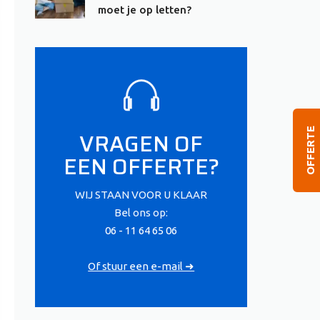
moet je op letten?
OFFERTE
VRAGEN OF
EEN OFFERTE?
WIJ STAAN VOOR U KLAAR
Bel ons op:
06 - 11 64 65 06
Of stuur een e-mail ➜