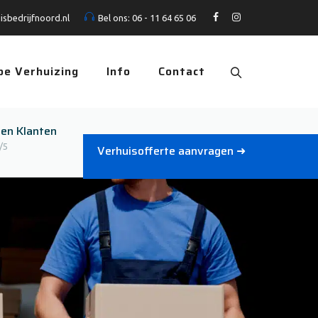
isbedrijfnoord.nl
Bel ons:
06 - 11 64 65 06
pe Verhuizing
Info
Contact
den Klanten
/5
Verhuisofferte aanvragen ➜