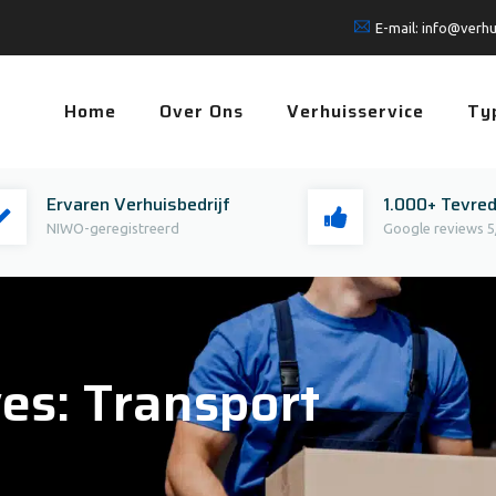
E-mail:
info@verhu
Home
Over Ons
Verhuisservice
Ty
Ervaren Verhuisbedrijf
1.000+ Tevre
NIWO-geregistreerd
Google reviews 5
ves:
Transport