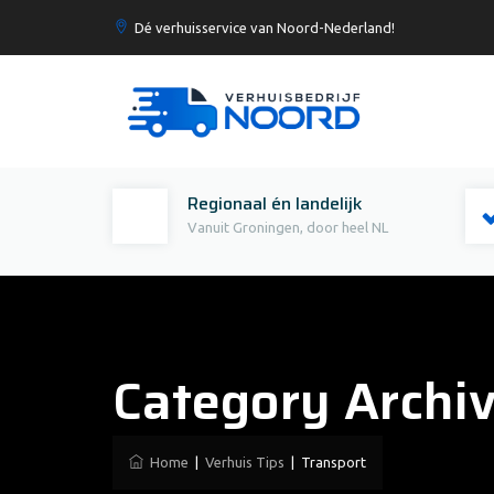
Dé verhuisservice van Noord-Nederland!
Regionaal én landelijk
Vanuit Groningen, door heel NL
Category Archi
Home
|
Verhuis Tips
|
Transport