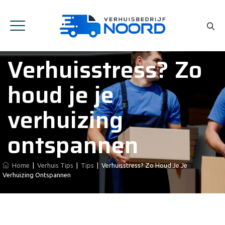
Verhuisstress? Zo
houd je je
verhuizing
ontspannen
Home
|
Verhuis Tips
|
Tips
|
Verhuisstress? Zo Houd Je Je
Verhuizing Ontspannen