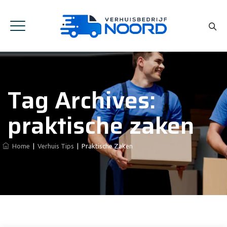
Tag Archives:
praktische zaken
Home
|
Verhuis Tips
|
Praktische Zaken