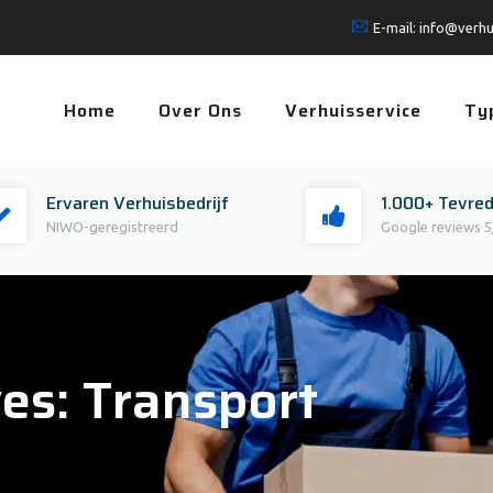
E-mail:
info@verhu
Home
Over Ons
Verhuisservice
Ty
Ervaren Verhuisbedrijf
1.000+ Tevre
NIWO-geregistreerd
Google reviews 5
ves:
Transport