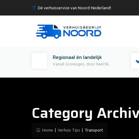
Dé verhuisservice van Noord-Nederland!
Regionaal én landelijk
Vanuit Groningen, door heel NL
Category Archi
Home
|
Verhuis Tips
|
Transport