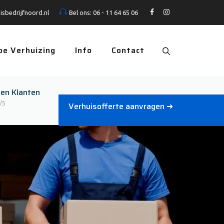
isbedrijfnoord.nl
Bel ons:
06 - 11 64 65 06
pe Verhuizing
Info
Contact
den Klanten
/5
Verhuisofferte aanvragen ➜